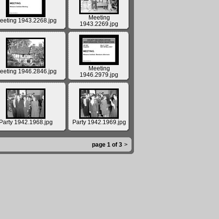
Meeting
eeting 1943.2268.jpg
1943.2269.jpg
Meeting
eeting 1946.2846.jpg
1946.2979.jpg
Party 1942.1968.jpg
Party 1942.1969.jpg
page 1 of 3
>