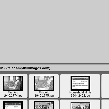
in Site at ampthillimages.com)
First Aid
First Aid
Household Hints
1940.1774.jpg
1940.1775.jpg
1944.2462.jpg