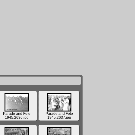
Parade and Fete
Parade and Fete
1945.2636.jpg
1945.2637.jpg