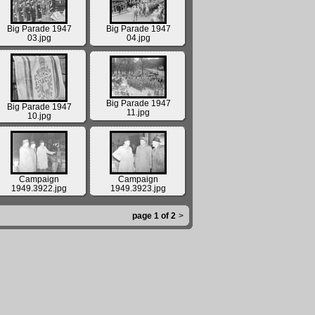
Big Parade 1947
Big Parade 1947
03.jpg
04.jpg
Big Parade 1947
Big Parade 1947
11.jpg
10.jpg
Campaign
Campaign
1949.3922.jpg
1949.3923.jpg
page 1 of 2
>