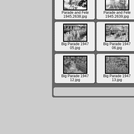
Parade and Fete
Parade and Fete
1945.2638.jpg
1945.2639.jpg
Big Parade 1947
Big Parade 1947
05.jpg
06.jpg
Big Parade 1947
Big Parade 1947
12.jpg
13.jpg