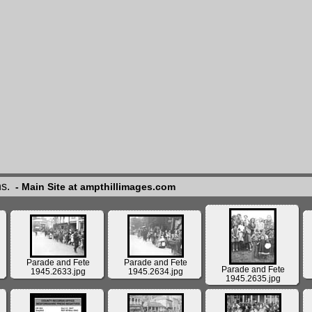
s.
- Main Site at ampthillimages.com
Parade and Fete
Parade and Fete
Parade and Fete
1945.2633.jpg
1945.2634.jpg
1945.2635.jpg