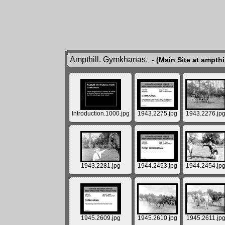
Ampthill. Gymkhanas.
- (Main Site at ampth
Introduction.1000.jpg
1943.2275.jpg
1943.2276.jp
1943.2281.jpg
1944.2453.jpg
1944.2454.jp
1945.2609.jpg
1945.2610.jpg
1945.2611.jp